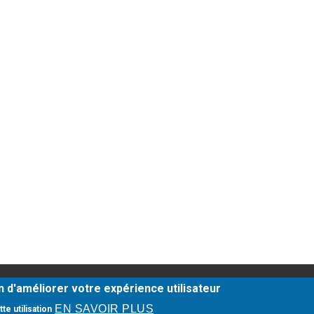
légales
-
Infos Conseil de l'Ordre
- site web du cabinet dentaire 
in d'améliorer votre expérience utilisateur
EN SAVOIR PLUS
te utilisation