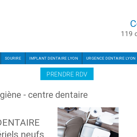
C
119 
SOURIRE
IMPLANT DENTAIRE LYON
URGENCE DENTAIRE LYON
PRENDRE RDV
giène - centre dentaire
 DENTAIRE
riels neufs